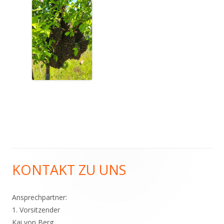
KONTAKT ZU UNS
Haupt-
Seitenleiste
Ansprechpartner:
1. Vorsitzender
Kai von Berg